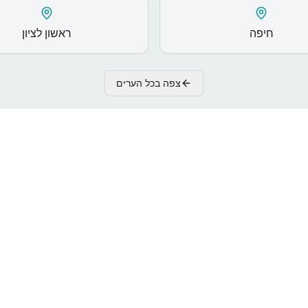
חיפה
ראשון לציון
צפה בכל הערים
צור קשר עוד היום
ם להתחיל? צרו קשר לקבלת הצעת מחיר בחינם לפרויקט שלכם ב
ירו
+972-55-977-1975
Office@calherstab.com
צרו קשר