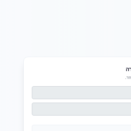
ה
חד.