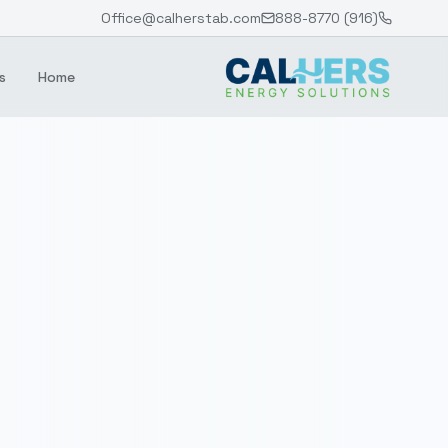
Office@calherstab.com
(916) 888-8770
s
Home