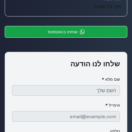
תוך 24 שעות
שוחחו בוואטסאפ
שלחו לנו הודעה
שם מלא *
אימייל *
טלפון