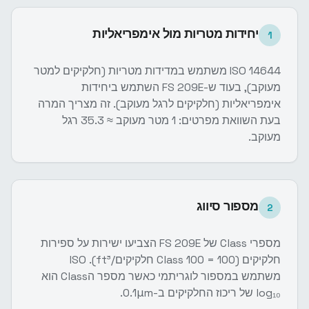
יחידות מטריות מול אימפריאליות
1
ISO 14644 משתמש במדידות מטריות (חלקיקים למטר
מעוקב), בעוד ש-FS 209E השתמש ביחידות
אימפריאליות (חלקיקים לרגל מעוקב). זה מצריך המרה
בעת השוואת מפרטים: 1 מטר מעוקב ≈ 35.3 רגל
מעוקב.
מספור סיווג
2
מספרי Class של FS 209E הצביעו ישירות על ספירות
חלקיקים (Class 100 = 100 חלקיקים/ft³). ISO
משתמש במספור לוגריתמי כאשר מספר הClass הוא
log₁₀ של ריכוז החלקיקים ב-0.1μm.